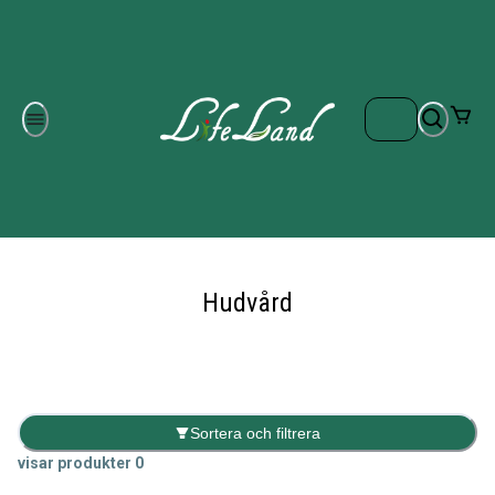
Om oss
Gratis frakt på ordrar över 700 kr
Kontakta oss
Hudvård
Sortera och filtrera
visar produkter
0