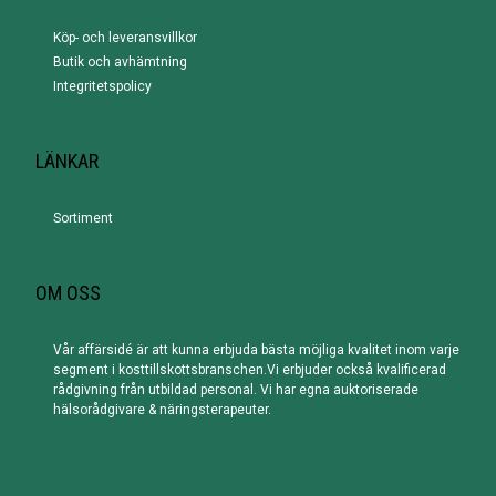
Köp- och leveransvillkor
Butik och avhämtning
Integritetspolicy
LÄNKAR
Sortiment
OM OSS
Vår affärsidé är att kunna erbjuda bästa möjliga kvalitet inom varje
segment i kosttillskottsbranschen.Vi erbjuder också kvalificerad
rådgivning från utbildad personal. Vi har egna auktoriserade
hälsorådgivare & näringsterapeuter.