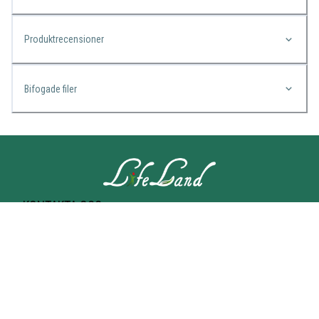
Produktrecensioner
Bifogade filer
KONTAKTA OSS
Lifeland
Norrtullsgatan 25A
113 27 STOCKHOLM