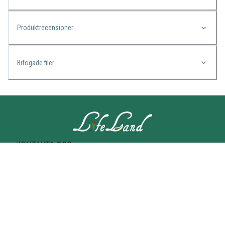
Produktrecensioner
Bifogade filer
KONTAKTA OSS
Lifeland
Norrtullsgatan 25A
113 27 STOCKHOLM