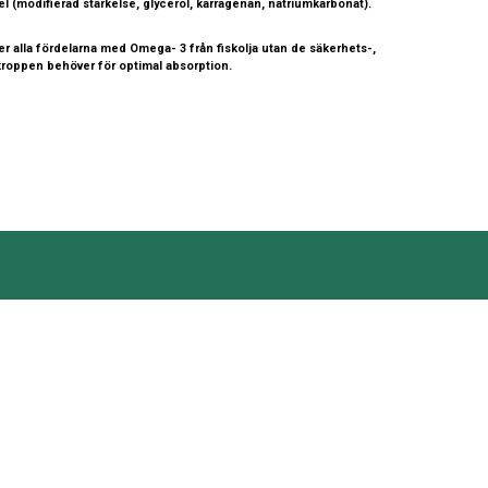
sel (modifierad stärkelse, glycerol, karragenan, natriumkarbonat).
r alla fördelarna med Omega- 3 från fiskolja utan de säkerhets-,
kroppen behöver för optimal absorption.
é är att kunna erbjuda
a kvalitet inom varje