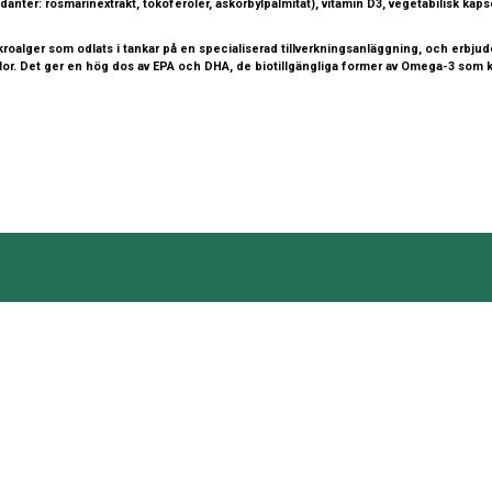
idanter: rosmarinextrakt, tokoferoler, askorbylpalmitat), vitamin D3, vegetabilisk kap
oalger som odlats i tankar på en specialiserad tillverkningsanläggning, och erbjude
lor. Det ger en hög dos av EPA och DHA, de biotillgängliga former av Omega-3 som 
LÄNKAR
OM OSS
llkor
Sortiment
Vår affärsid
bästa möjlig
ing
segment i