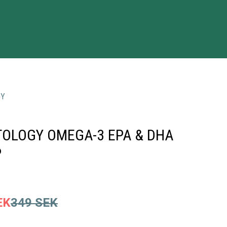
GY
OLOGY OMEGA-3 EPA & DHA
P
EK
349
SEK