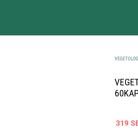
VEGETOLO
VEGET
60KA
319
S