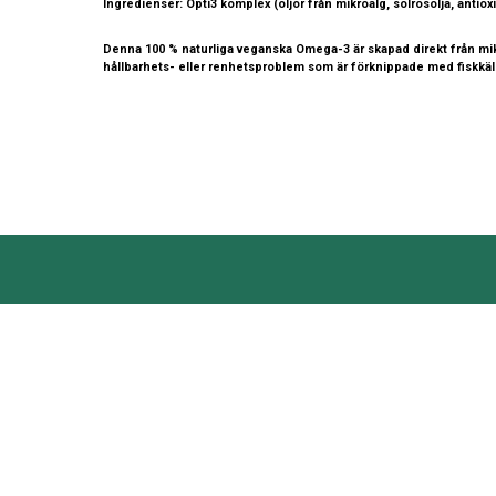
Ingredienser: Opti3 komplex (oljor från mikroalg, solrosolja, antiox
Denna 100 % naturliga veganska Omega-3 är skapad direkt från mikr
hållbarhets- eller renhetsproblem som är förknippade med fiskkäl
KONTAKTA OSS
INFORMATION
Köp- och leveransvi
Lifeland
Butik och avhämtn