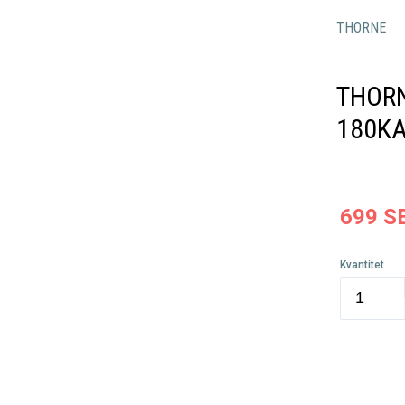
THORNE
THOR
180K
699
S
Kvantitet