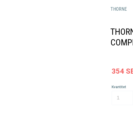
THORNE
THORN
COMPL
354
S
Kvantitet