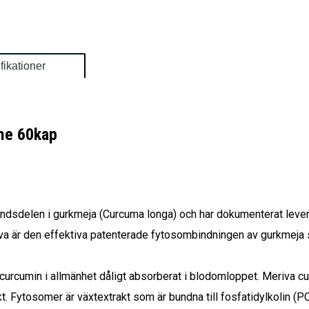
fikationer
me 60kap
ndsdelen i gurkmeja (Curcuma longa) och har dokumenterat lev
iva är den effektiva patenterade fytosombindningen av gurkmeja 
 curcumin i allmänhet dåligt absorberat i blodomloppet. Meriva c
. Fytosomer är växtextrakt som är bundna till fosfatidylkolin (PC),