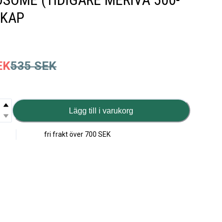
0KAP
EK
535
SEK
Lägg till i varukorg
fri frakt över
700 SEK