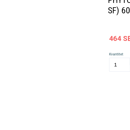
SF) 6
464
S
Kvantitet