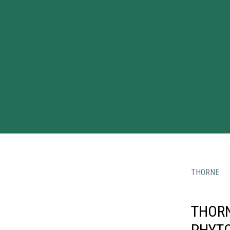
THORNE
THOR
PHYTO