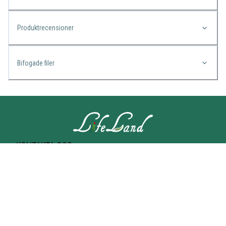
Produktrecensioner
Bifogade filer
KONTAKTA OSS
Lifeland
Norrtullsgatan 25A
113 27 STOCKHOLM