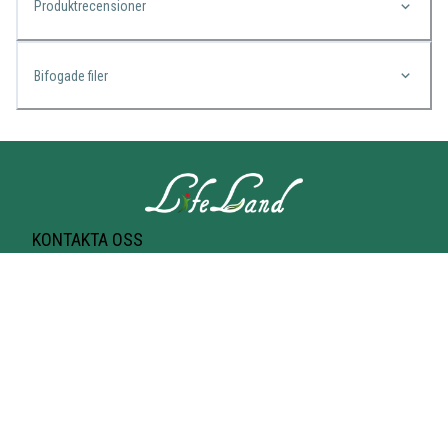
Produktrecensioner
Bifogade filer
KONTAKTA OSS
Lifeland
Norrtullsgatan 25A
113 27 STOCKHOLM
T-bana Odenplan