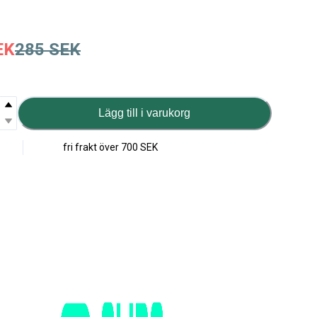
EK
285
SEK
Lägg till i varukorg
fri frakt över
700 SEK