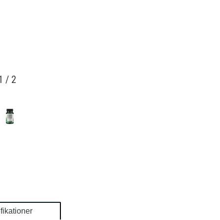
1
/
2
fikationer