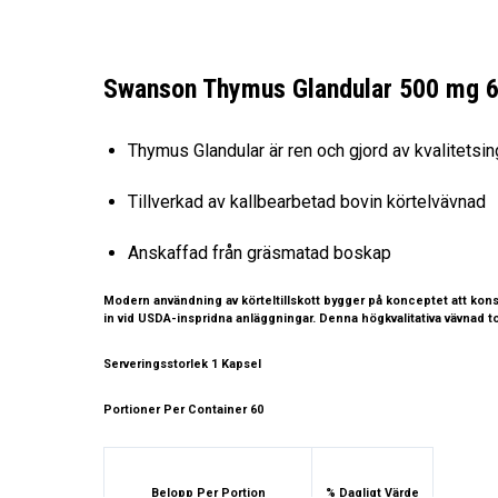
Swanson Thymus Glandular 500 mg 6
Thymus Glandular är ren och gjord av kvalitetsi
Tillverkad av kallbearbetad bovin körtelvävnad
Anskaffad från gräsmatad boskap
Modern användning av körteltillskott bygger på konceptet att kon
in vid USDA-inspridna anläggningar. Denna högkvalitativa vävnad t
Serveringsstorlek
1 Kapsel
Portioner Per Container
60
Belopp Per Portion
% Dagligt Värde