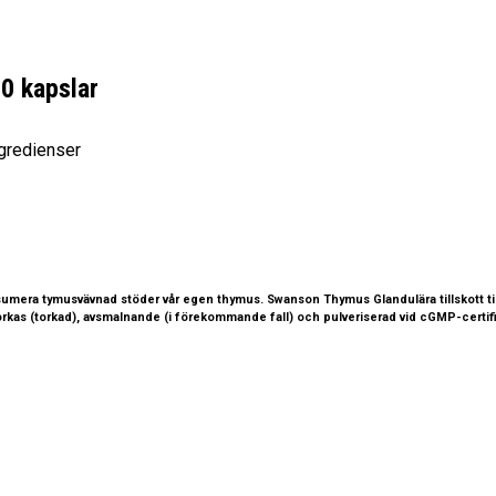
0 kapslar
ngredienser
sumera tymusvävnad stöder vår egen thymus. Swanson Thymus Glandulära tillskott ti
orkas (torkad), avsmalnande (i förekommande fall) och pulveriserad vid cGMP-certifi