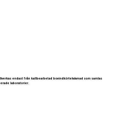
llverkas endast från kallbearbetad bovindkörtelvävnad som samlas
erade laboratorier.