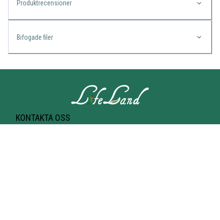
Produktrecensioner
Bifogade filer
KONTAKTA OSS
Lifeland
Norrtullsgatan 25A
113 27 STOCKHOLM
T-bana Odenplan