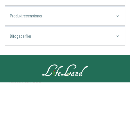
Produktrecensioner
Bifogade filer
KONTAKTA OSS
Lifeland
Norrtullsgatan 25A
113 27 STOCKHOLM