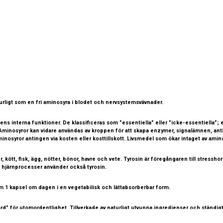
n
urligt som en fri aminosyra i blodet och nervsystemsvävnader.
ns interna funktioner. De klassificeras som ”essentiella” eller ”icke-essentiella”; 
. Aminosyror kan vidare användas av kroppen för att skapa enzymer, signalämnen, ant
nosyror antingen via kosten eller kosttillskott. Livsmedel som ökar intaget av amino
r, kött, fisk, ägg, nötter, bönor, havre och vete. Tyrosin är föregångaren till stres
i hjärnprocesser använder också tyrosin.
 1 kapsel om dagen i en vegetabilisk och lättabsorberbar form.
” för utomordentlighet. Tillverkade av naturligt utvunna ingredienser och ständigt i
et*