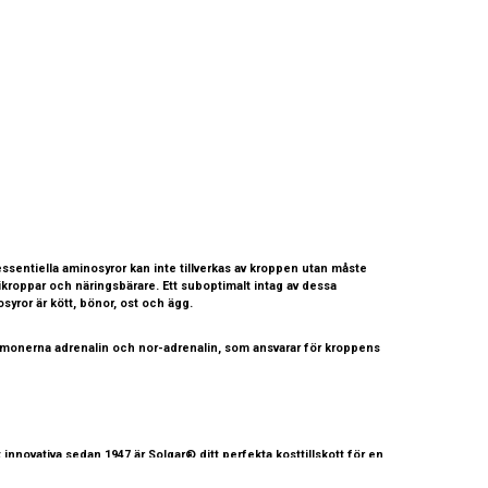
essentiella aminosyror kan inte tillverkas av kroppen utan måste
ikroppar och näringsbärare. Ett suboptimalt intag av dessa
syror är kött, bönor, ost och ägg.
shormonerna adrenalin och nor-adrenalin, som ansvarar för kroppens
nnovativa sedan 1947 är Solgar® ditt perfekta kosttillskott för en