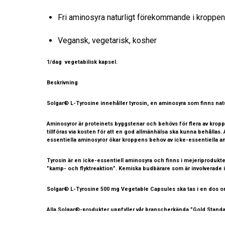
Fri aminosyra naturligt förekommande i kroppe
Vegansk, vegetarisk, kosher
1/dag vegetabilisk kapsel.
Beskrivning
Solgar® L-Tyrosine innehåller tyrosin, en aminosyra som finns nat
Aminosyror är proteinets byggstenar och behövs för flera av kroppe
tillföras via kosten för att en god allmänhälsa ska kunna behållas
essentiella aminosyror ökar kroppens behov av icke-essentiella ami
Tyrosin är en icke-essentiell aminosyra och finns i mejeriprodukte
”kamp- och flyktreaktion”. Kemiska budbärare som är involverade 
Solgar® L-Tyrosine 500 mg Vegetable Capsules ska tas i en dos om
Alla Solgar®-produkter uppfyller vår branscherkända ”Gold Standard
god hälsa – 98 % av Solgar®:s konsumenter rekommenderar märk