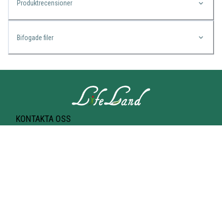
Produktrecensioner
Bifogade filer
KONTAKTA OSS
Lifeland
Norrtullsgatan 25A
113 27 STOCKHOLM
T-bana Odenplan