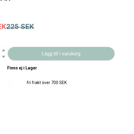
EK
225
SEK
Lägg till i varukorg
Finns ej i Lager
fri frakt över
700 SEK