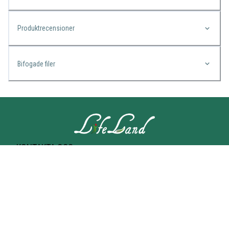
Produktrecensioner
Bifogade filer
KONTAKTA OSS
Lifeland
Norrtullsgatan 25A
113 27 STOCKHOLM