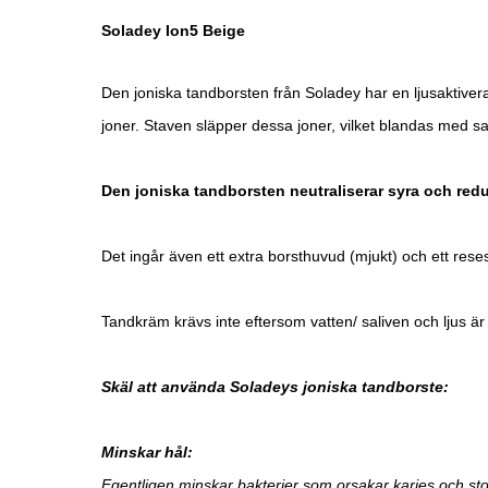
Soladey Ion5 Beige
Den joniska tandborsten från Soladey har en ljusaktiverad
joner. Staven släpper dessa joner, vilket blandas med sali
Den joniska tandborsten neutraliserar syra och redu
Det ingår även ett extra borsthuvud (mjukt) och ett rese
Tandkräm krävs inte eftersom vatten/ saliven och ljus ä
Skäl att använda Soladeys joniska tandborste:
Minskar hål:
Egentligen minskar bakterier som orsakar karies och st