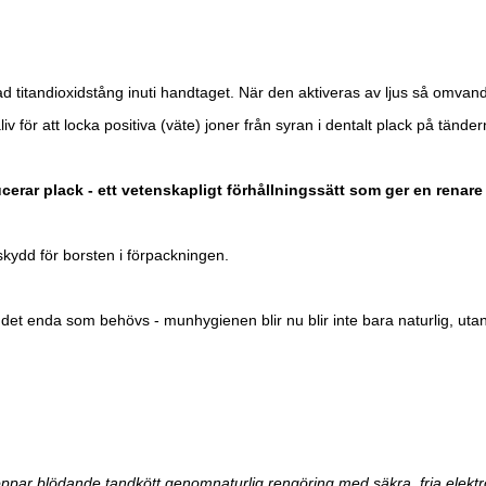
 titandioxidstång inuti handtaget. När den aktiveras av ljus så omvandla
v för att locka positiva (väte) joner från syran i dentalt plack på tänder
cerar plack - ett vetenskapligt förhållningssätt som ger en renare
skydd för borsten i förpackningen.
r det enda som behövs - munhygienen blir nu blir inte bara naturlig, ut
oppar blödande tandkött genomnaturlig rengöring med säkra, fria elektr