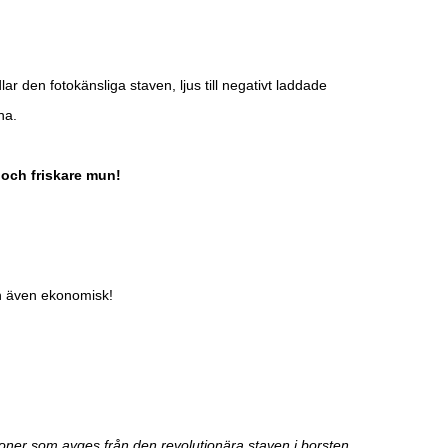
r den fotokänsliga staven, ljus till negativt laddade
na.
 och friskare mun!
an även ekonomisk!
oner som avges från den revolutionära staven i borsten.