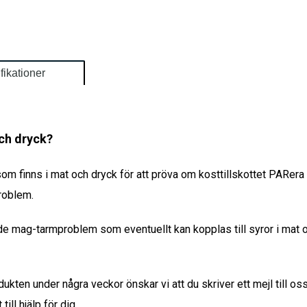
fikationer
ch dryck?
som finns i mat och dryck
för att pröva om kosttillskottet PARera k
problem.
nde mag-tarmproblem som eventuellt kan kopplas till syror i mat o
kten under några veckor önskar vi att du skriver ett mejl till oss
ll hjälp för dig.