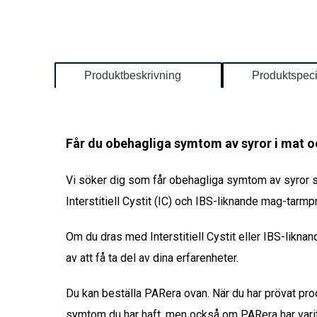
Produktbeskrivning
Produktspeci
Får du obehagliga symtom av syror i mat o
Vi söker dig som
får obehagliga symtom av syror 
Interstitiell Cystit (IC) och IBS-liknande mag-tarm
Om du dras med Interstitiell Cystit eller IBS-likna
av att få ta del av dina erfarenheter.
Du kan beställa PARera ovan. När du har prövat produ
symtom du har haft, men också om PARera har varit ti