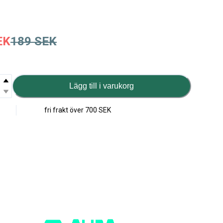
EK
189
SEK
Lägg till i varukorg
fri frakt över
700 SEK