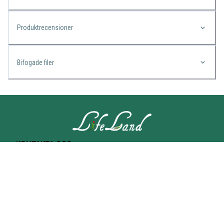
Produktrecensioner
Bifogade filer
KONTAKTA OSS
Lifeland
Norrtullsgatan 25A
113 27 STOCKHOLM