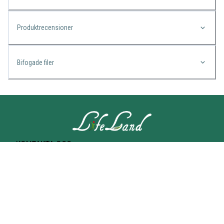
Produktrecensioner
Bifogade filer
KONTAKTA OSS
Lifeland
Norrtullsgatan 25A
113 27 STOCKHOLM