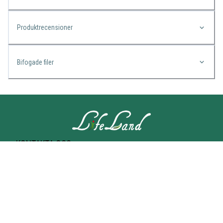
Produktrecensioner
Bifogade filer
KONTAKTA OSS
Lifeland
Norrtullsgatan 25A
113 27 STOCKHOLM