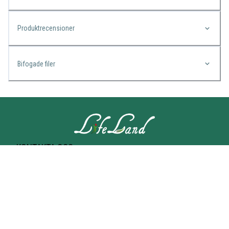
Produktrecensioner
Bifogade filer
KONTAKTA OSS
Lifeland
Norrtullsgatan 25A
113 27 STOCKHOLM