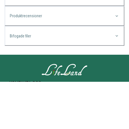
Produktrecensioner
Bifogade filer
KONTAKTA OSS
Lifeland
Norrtullsgatan 25A
113 27 STOCKHOLM