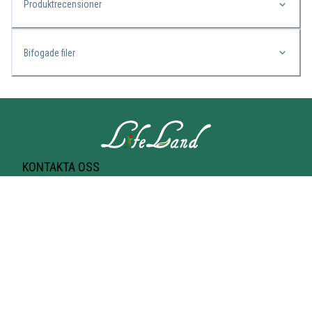
Produktrecensioner
Bifogade filer
KONTAKTA OSS
Lifeland
Norrtullsgatan 25A
113 27 STOCKHOLM
T-bana Odenplan