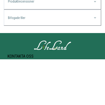
Produktrecensioner
Bifogade filer
KONTAKTA OSS
Lifeland
Norrtullsgatan 25A
113 27 STOCKHOLM
T-bana Odenplan