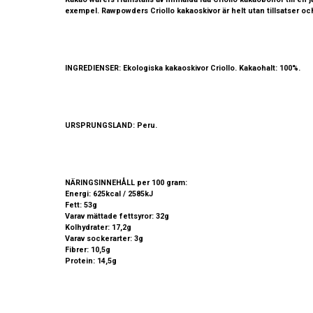
exempel.
Rawpowde
rs Criollo kakaoskivor är helt utan tillsatser
INGREDIENSER:
Ekologiska kakaoskivor Criollo. Kakaohalt: 100%.
URSPRUNGSLAND:
Peru.
NÄRINGSINNEHÅLL
per 100 gram:
Energi: 625kcal / 2585kJ
Fett: 53g
Varav mättade fettsyror: 32g
Kolhydrater: 17,2g
Varav sockerarter: 3g
Fibrer: 10,5g
Protein: 14,5g
Salt: 0,1g