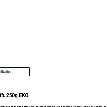
fikationer
00% 250g EKO
jämn och flytande form som därefter kyls ner och formas till små runda skivor. De är p