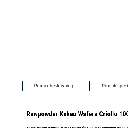
Produktbeskrivning
Produktspeci
Rawpowder Kakao Wafers Criollo 1
Kakao wafers framställs av finmalda råa Criollo kakaobönor till en 