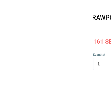
RAWP
161
S
Kvantitet