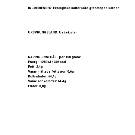
INGREDIENSER:
Ekologiska soltorkade granatäppelkärnor.
URSPRUNGSLAND:
Uzbekistan.
NÄRINGSINNEHÅLL
per 100 gram:
Energi: 1289kJ / 308kcal
Fett: 2,4g
Varav mättade fettsyror: 0,6g
Kolhydrater: 64,4g
Varav sockerarter: 64,4g
Fibrer: 8,8g
Protein: 2,8g
Salt:<0,01g
REKOMMENDERAD ANVÄNDNING:
​
Används i musli, sallader och bakverk. Granatäppelkärnor är lämpl
FÖRVARING:
Förvaras torrt, mörkt och svalt. Öppnad förpackning bör