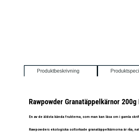
Produktbeskrivning
Produktspeci
Rawpowder Granatäppelkärnor 200g
En av de äldsta kända frukterna, som man kan läsa om i gamla skr
Rawpowder
s
ekologiska soltorkade granatäppelkärnorna är råa, natu