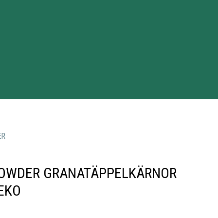
ER
OWDER GRANATÄPPELKÄRNOR
EKO