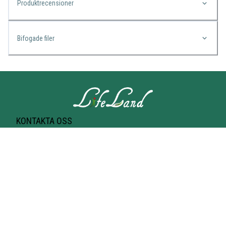
Produktrecensioner
Bifogade filer
KONTAKTA OSS
Lifeland
Norrtullsgatan 25A
113 27 STOCKHOLM
T-bana Odenplan