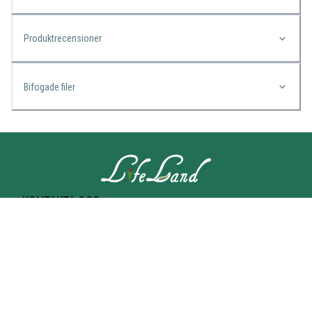
Produktrecensioner
Bifogade filer
KONTAKTA OSS
Lifeland
Norrtullsgatan 25A
113 27 STOCKHOLM