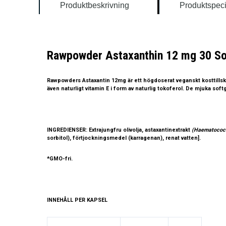
Produktbeskrivning
Produktspeci
Rawpowder Astaxanthin 12 mg 30 So
Rawpowder
s Astaxantin 12mg är ett högdoserat veganskt kosttillsk
även naturligt vitamin E i form av naturlig tokoferol. De mjuka sof
​INGREDIENSER:
Extrajungfru olivolja, astaxantinextrakt
(Haematococc
sorbitol), förtjockningsmedel (karragenan), renat vatten].
*GMO-fri.
INNEHÅLL PER KAPSEL