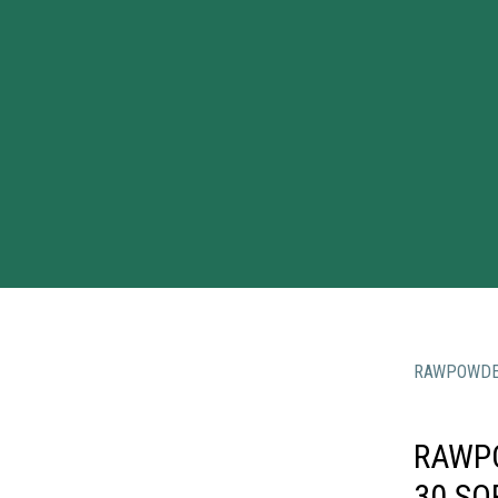
RAWPOWD
RAWP
30 SO