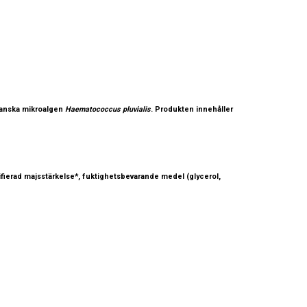
iianska mikroalgen
Haematococcus pluvialis
. Produkten innehåller
odifierad majsstärkelse*, fuktighetsbevarande medel (glycerol,