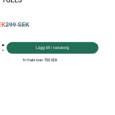
EK
299
SEK
Lägg till i varukorg
fri frakt över
700 SEK