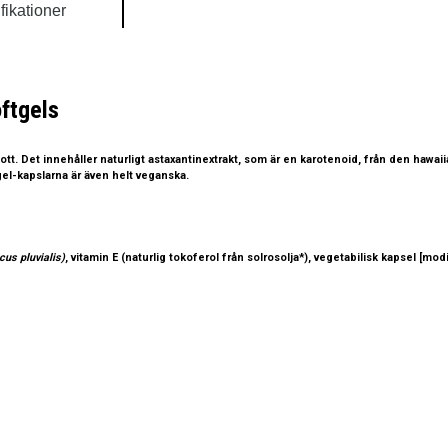
fikationer
ftgels
ott. Det innehåller naturligt astaxantinextrakt, som är en karotenoid, från den hawa
tgel-kapslarna är även helt veganska.
us pluvialis)
, vitamin E (naturlig tokoferol från solrosolja*), vegetabilisk kapsel [m