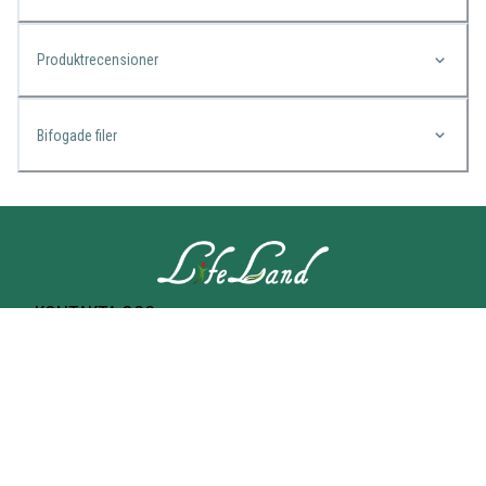
Produktrecensioner
Bifogade filer
KONTAKTA OSS
Lifeland
Norrtullsgatan 25A
113 27 STOCKHOLM