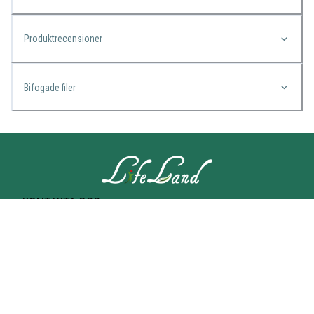
Produktrecensioner
Bifogade filer
KONTAKTA OSS
Lifeland
Norrtullsgatan 25A
113 27 STOCKHOLM