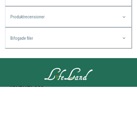
Produktrecensioner
Bifogade filer
KONTAKTA OSS
Lifeland
Norrtullsgatan 25A
113 27 STOCKHOLM