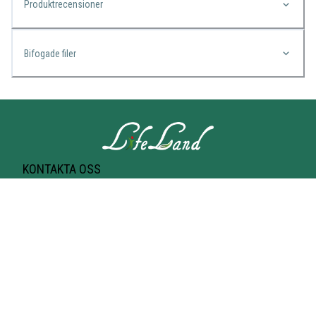
Produktrecensioner
Bifogade filer
KONTAKTA OSS
Lifeland
Norrtullsgatan 25A
113 27 STOCKHOLM
T-bana Odenplan