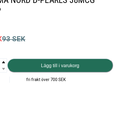
P
K
93
SEK
Lägg till i varukorg
fri frakt över
700 SEK