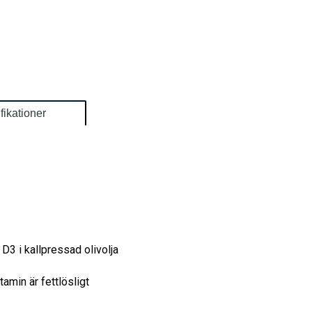
fikationer
D3 i kallpressad olivolja
amin är fettlösligt