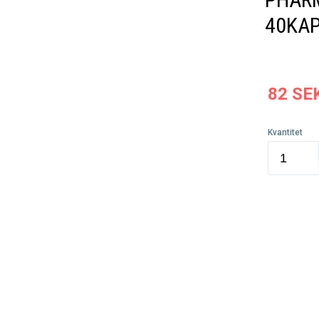
40KA
82
SE
Kvantitet