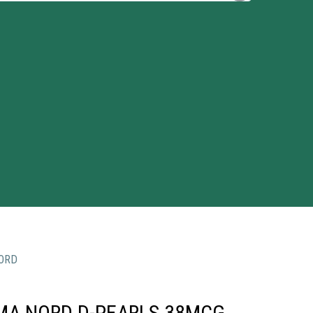
ORD
MA NORD D-PEARLS 38MCG