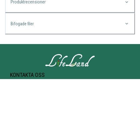
Produktrecensioner
Bifogade filer
KONTAKTA OSS
Lifeland
Norrtullsgatan 25A
113 27 STOCKHOLM
T-bana Odenplan