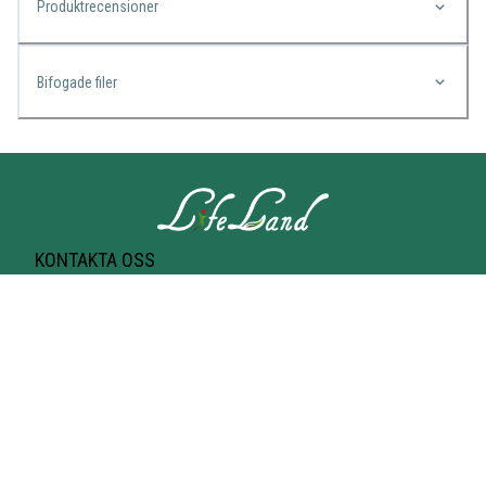
Produktrecensioner
Bifogade filer
KONTAKTA OSS
Lifeland
Norrtullsgatan 25A
113 27 STOCKHOLM
T-bana Odenplan