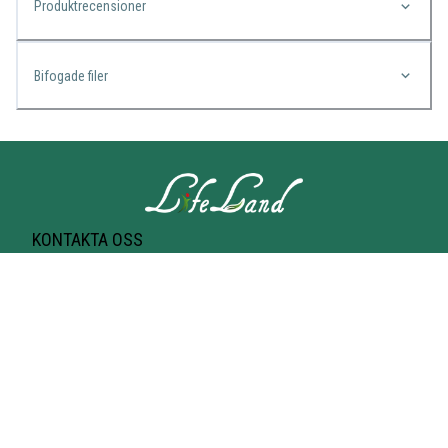
Produktrecensioner
Bifogade filer
KONTAKTA OSS
Lifeland
Norrtullsgatan 25A
113 27 STOCKHOLM
T-bana Odenplan