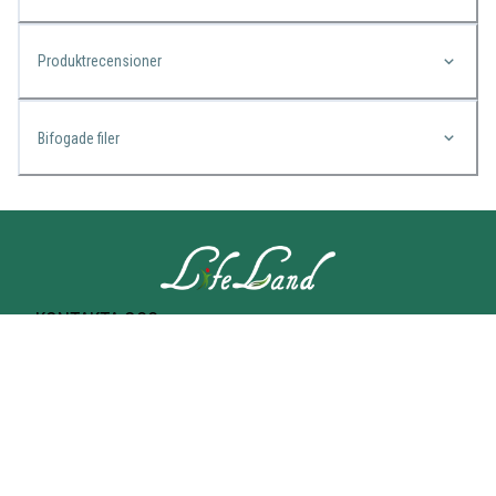
Produktrecensioner
Bifogade filer
KONTAKTA OSS
Lifeland
Norrtullsgatan 25A
113 27 STOCKHOLM