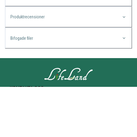
Produktrecensioner
Bifogade filer
KONTAKTA OSS
Lifeland
Norrtullsgatan 25A
113 27 STOCKHOLM