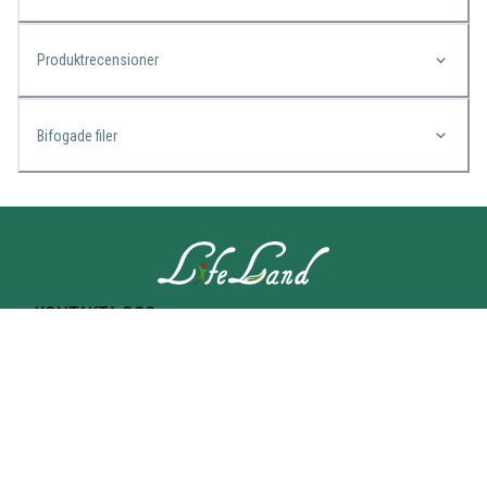
Produktrecensioner
Bifogade filer
KONTAKTA OSS
Lifeland
Norrtullsgatan 25A
113 27 STOCKHOLM