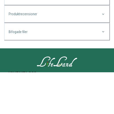
Produktrecensioner
Bifogade filer
KONTAKTA OSS
Lifeland
Norrtullsgatan 25A
113 27 STOCKHOLM