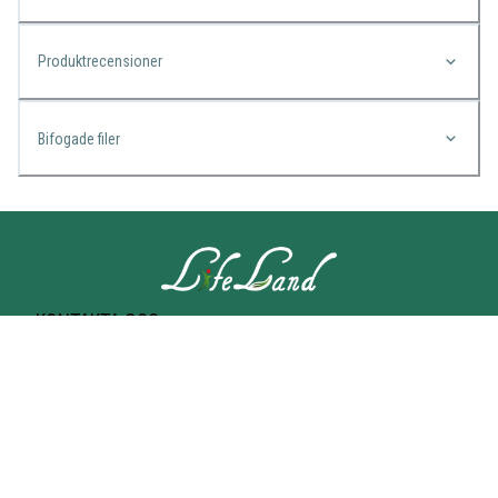
Produktrecensioner
Bifogade filer
KONTAKTA OSS
Lifeland
Norrtullsgatan 25A
113 27 STOCKHOLM