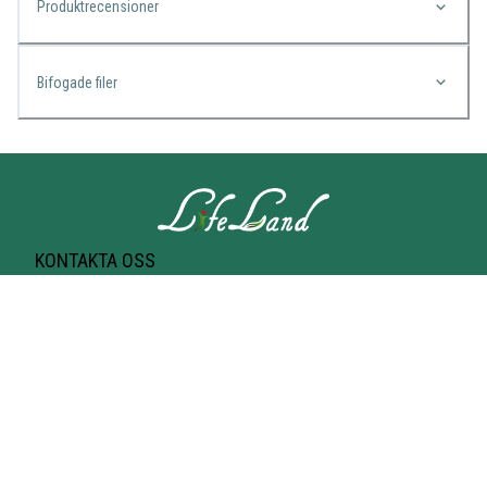
Produktrecensioner
Bifogade filer
KONTAKTA OSS
Lifeland
Norrtullsgatan 25A
113 27 STOCKHOLM
T-bana Odenplan