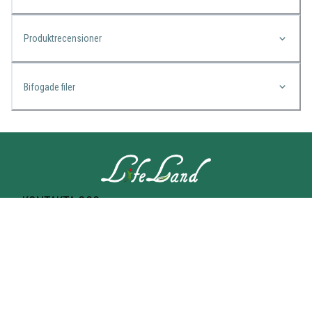
Produktrecensioner
Bifogade filer
KONTAKTA OSS
Lifeland
Norrtullsgatan 25A
113 27 STOCKHOLM