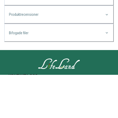
Produktrecensioner
Bifogade filer
KONTAKTA OSS
Lifeland
Norrtullsgatan 25A
113 27 STOCKHOLM