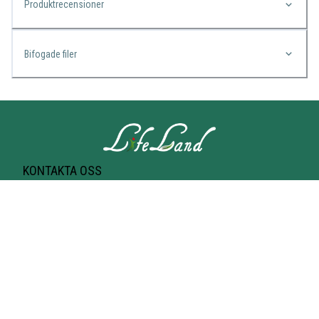
Produktrecensioner
Bifogade filer
KONTAKTA OSS
Lifeland
Norrtullsgatan 25A
113 27 STOCKHOLM
T-bana Odenplan