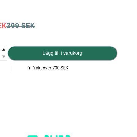
EK
399
SEK
Lägg till i varukorg
fri frakt över
700 SEK