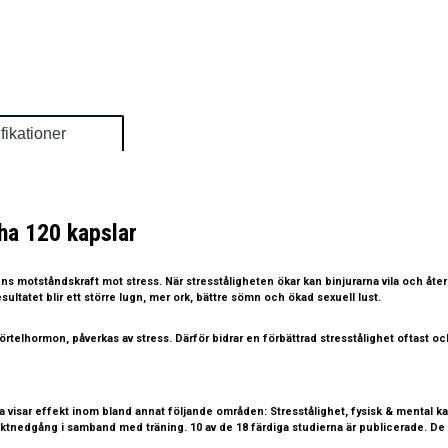
fikationer
a 120 kapslar
s motståndskraft mot stress. När stresståligheten ökar kan binjurarna vila och återh
ultatet blir ett större lugn, mer ork, bättre sömn och ökad sexuell lust.
telhormon, påverkas av stress. Därför bidrar en förbättrad stresstålighet oftast o
 visar effekt inom bland annat följande områden: Stresstålighet, fysisk & mental k
ktnedgång i samband med träning. 10 av de 18 färdiga studierna är publicerade. De re