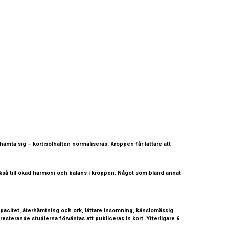
ämta sig – kortisolhalten normaliseras. Kroppen får lättare att
ckså till ökad harmoni och balans i kroppen. Något som bland annat
apacitet, återhämtning och ork, lättare insomning, känslomässig
sterande studierna förväntas att publiceras in kort. Ytterligare 6