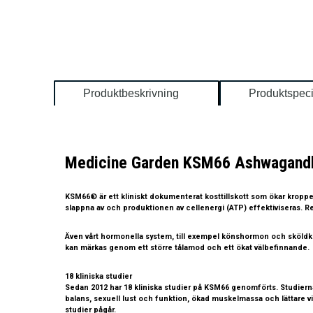
Produktbeskrivning
Produktspeci
Medicine Garden KSM66 Ashwagandh
KSM66® är ett kliniskt dokumenterat kosttillskott som ökar kroppen
slappna av och produktionen av cellenergi (ATP) effektiviseras. Res
Även vårt hormonella system, till exempel könshormon och sköldkör
kan märkas genom ett större tålamod och ett ökat välbefinnande.
18 kliniska studier
Sedan 2012 har 18 kliniska studier på KSM66 genomförts. Studierna
balans, sexuell lust och funktion, ökad muskelmassa och lättare vi
studier pågår.